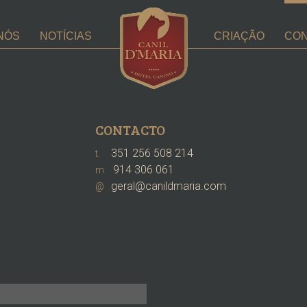
NÓS
NOTÍCIAS
CRIAÇÃO
CO
CONTACTO
351 256 508 214
t.
914 306 061
m.
geral@canildmaria.com
@